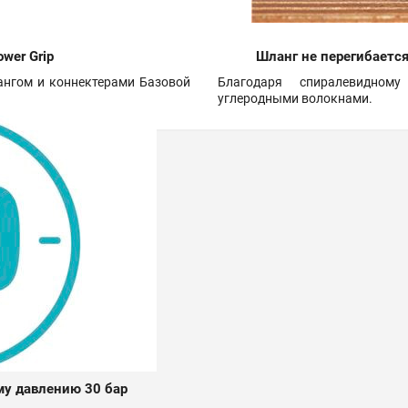
wer Grip
Шланг не перегибается
ангом и коннектерами Базовой
Благодаря спиралевидному
углеродными волокнами.
му давлению 30 бар