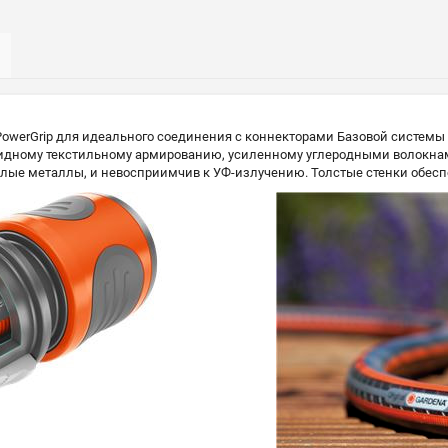
erGrip для идеального соединения с коннекторами Базовой системы п
идному текстильному армированию, усиленному углеродными волокнами,
елые металлы, и невосприимчив к УФ-излучению. Толстые стенки обесп