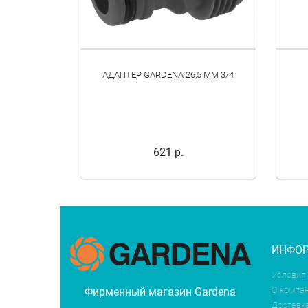
NA
АДАПТЕР GARDENA 26,5 ММ 3/4
2-1
621 р.
ИНФО
Условия
О компа
Фирменный магазин Gardena
Доставк