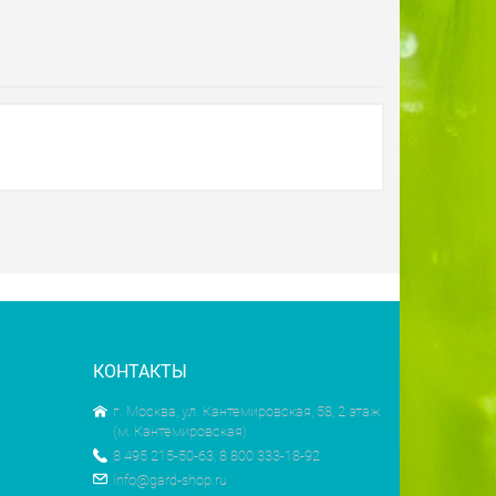
КОНТАКТЫ
г. Москва, ул. Кантемировская, 58, 2 этаж
(м. Кантемировская)
8 495 215-50-63, 8 800 333-18-92
info@gard-shop.ru