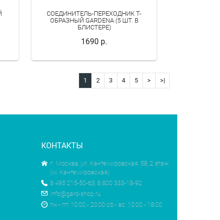
Й
СОЕДИНИТЕЛЬ-ПЕРЕХОДНИК Т-
ОБРАЗНЫЙ GARDENA (5 ШТ. В
БЛИСТЕРЕ)
1690 р.
1
2
3
4
5
>
>|
КОНТАКТЫ
г. Москва, ул. Кантемировская, 58, 2 этаж
(м. Кантемировская)
8 495 215-50-63, 8 800 333-18-92
info@gard-shop.ru
пн - пт: 10:00 - 20:00 сб - вс: 10:00 - 18:00