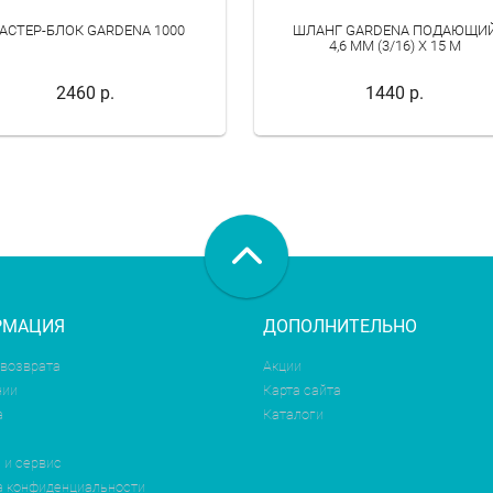
АСТЕР-БЛОК GARDENA 1000
ШЛАНГ GARDENA ПОДАЮЩИ
4,6 ММ (3/16) Х 15 М
2460 р.
1440 р.
РМАЦИЯ
ДОПОЛНИТЕЛЬНО
 возврата
Акции
нии
Карта сайта
а
Каталоги
 и сервис
а конфиденциальности