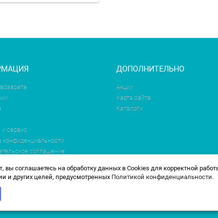
РМАЦИЯ
ДОПОЛНИТЕЛЬНО
 возврата
Акции
нии
Карта сайта
а
Каталоги
 и сервис
а конфиденциальности
ательское соглашение
, вы соглашаетесь на обработку данных в Cookies для корректной работ
и и других целей, предусмотренных
Политикой конфиденциальности
.
 будет работать по новому адресу. По