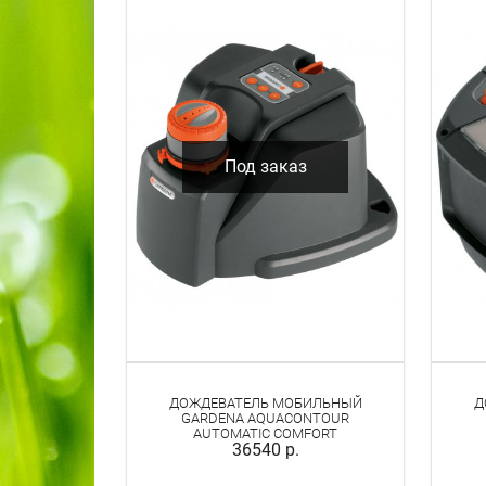
КОМБИСИСТЕМЫ И САДОВЫЕ
ИНСТРУМЕНТЫ
УХОД ЗА ГАЗОНОМ
ИНСТРУМЕНТЫ ДЛЯ УХОДА ЗА
ДЕРЕВЬЯМИ И КУСТАРНИКАМИ
Под заказ
СИСТЕМЫ ПОЛИВА
- НАКОНЕЧНИКИ И ПИСТОЛЕТЫ ДЛЯ
ПОЛИВА
- ДОЖДЕВАТЕЛИ
- САДОВЫЕ ШЛАНГИ
- КАТУШКИ ДЛЯ ШЛАНГОВ
- ШЛАНГОВЫЕ СОЕДИНИТЕЛИ
- СИСТЕМЫ ДОЖДЕВАНИЯ
- СИСТЕМЫ УПРАВЛЕНИЯ ПОЛИВОМ
- НАСОСЫ
ДОЖДЕВАТЕЛЬ МОБИЛЬНЫЙ
Д
GARDENA AQUACONTOUR
- СИСТЕМЫ МИКРОКАПЕЛЬНОГО
AUTOMATIC COMFORT
ПОЛИВА
36540 р.
- МОЮЩИЕ СИСТЕМЫ