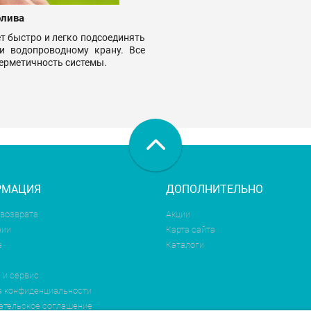
олива
т быстро и легко подсоединять
и водопроводному крану. Все
герметичность системы.
РМАЦИЯ
ДОПОЛНИТЕЛЬНО
 возврата
Акции
нии
Карта сайта
а
Каталоги
 и сервис
а конфиденциальности
ательское соглашение