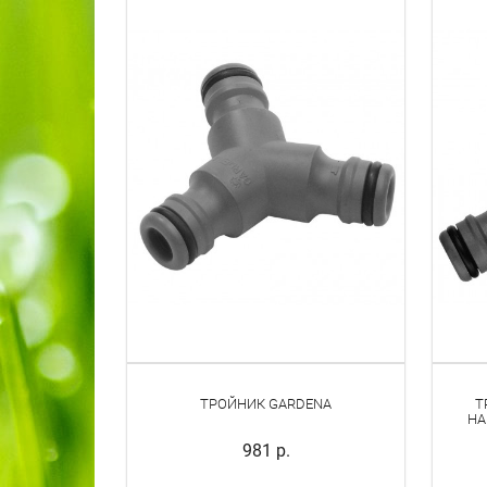
КОМБИСИСТЕМЫ И САДОВЫЕ
ИНСТРУМЕНТЫ
УХОД ЗА ГАЗОНОМ
ИНСТРУМЕНТЫ ДЛЯ УХОДА ЗА
ДЕРЕВЬЯМИ И КУСТАРНИКАМИ
СИСТЕМЫ ПОЛИВА
- НАКОНЕЧНИКИ И ПИСТОЛЕТЫ ДЛЯ
ПОЛИВА
- ДОЖДЕВАТЕЛИ
- САДОВЫЕ ШЛАНГИ
- КАТУШКИ ДЛЯ ШЛАНГОВ
- ШЛАНГОВЫЕ СОЕДИНИТЕЛИ
- СИСТЕМЫ ДОЖДЕВАНИЯ
- СИСТЕМЫ УПРАВЛЕНИЯ ПОЛИВОМ
- НАСОСЫ
ТРОЙНИК GARDENA
Т
НА
- СИСТЕМЫ МИКРОКАПЕЛЬНОГО
ПОЛИВА
981 р.
- МОЮЩИЕ СИСТЕМЫ