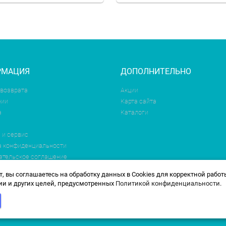
РМАЦИЯ
ДОПОЛНИТЕЛЬНО
 возврата
Акции
нии
Карта сайта
а
Каталоги
 и сервис
а конфиденциальности
ательское соглашение
, вы соглашаетесь на обработку данных в Cookies для корректной работ
и и других целей, предусмотренных
Политикой конфиденциальности
.
 будет работать по новому адресу. По