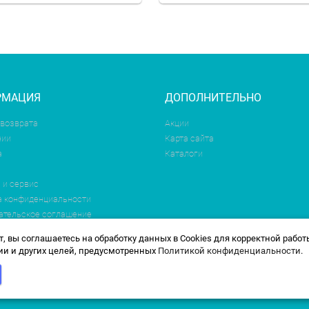
РМАЦИЯ
ДОПОЛНИТЕЛЬНО
 возврата
Акции
нии
Карта сайта
а
Каталоги
 и сервис
а конфиденциальности
ательское соглашение
, вы соглашаетесь на обработку данных в Cookies для корректной работ
и и других целей, предусмотренных
Политикой конфиденциальности
.
 будет работать по новому адресу. По