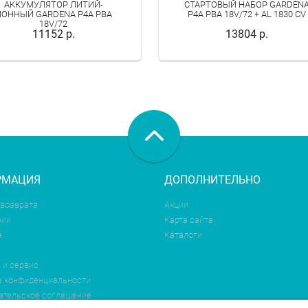
АККУМУЛЯТОР ЛИТИЙ-
СТАРТОВЫЙ НАБОР GARDEN
ИОННЫЙ GARDENA P4A PBA
P4A PBA 18V/72 + AL 1830 CV
18V/72
11152 р.
13804 р.
РМАЦИЯ
ДОПОЛНИТЕЛЬНО
 возврата
Акции
нии
Карта сайта
а
Каталоги
 и сервис
а конфиденциальности
ательское соглашение