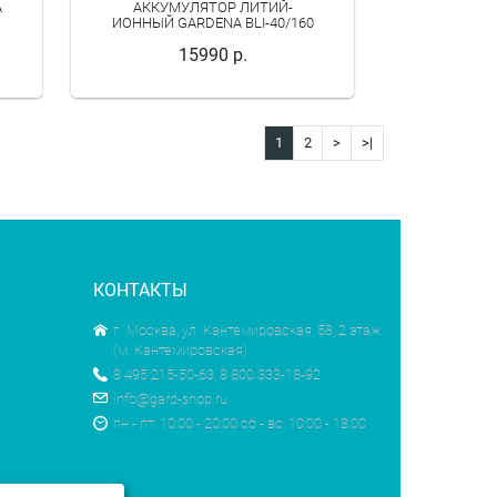
A
АККУМУЛЯТОР ЛИТИЙ-
ИОННЫЙ GARDENA BLI-40/160
15990 р.
1
2
>
>|
КОНТАКТЫ
г. Москва, ул. Кантемировская, 58, 2 этаж
(м. Кантемировская)
8 495 215-50-63, 8 800 333-18-92
info@gard-shop.ru
пн - пт: 10:00 - 20:00 сб - вс: 10:00 - 18:00