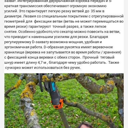
захват.
Интегрированная двухрычажная коробка передач и 5-
кратная трансмиссия обеспечивают огромную экономию
усилий.
Это гарантирует легкую резку ветвей до
35 мм в
диаметре.
Лезвия со специальным покрытием с отрегулированной
геометрией для фиксации ветви (ветвь не может перемещаться во
время резки) гарантируют точный разрез, а также легкое
снятие.
Особенно удобното,что секатор можно повесить на ветви,
что приводит к наменьшим усилиям для резки.
Благодаря
регулируемому D-захвату возможна мощная, удобная и
эргономичная работа.
D-образная рукоятка имеет веревочное
хранилище (веревка не запутывается во время работы / хранения)
с фиксацией конца веревки с обеих сторон. Прочный т
яговый
шнур имеет длину 4,7 м , благодаря чему удобно работать. Т
акже
сучкорез может использоваться без ручек.