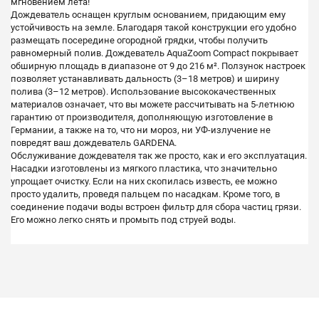
мгновением лета!
Дождеватель оснащен круглым основанием, придающим ему
устойчивость на земле. Благодаря такой конструкции его удобно
размещать посередине огородной грядки, чтобы получить
равномерный полив. Дождеватель AquaZoom Compact покрывает
обширную площадь в диапазоне от 9 до 216 м². Ползунок настроек
позволяет устанавливать дальность (3–18 метров) и ширину
полива (3–12 метров). Использование высококачественных
материалов означает, что вы можете рассчитывать на 5-летнюю
гарантию от производителя, дополняющую изготовление в
Германии, а также на то, что ни мороз, ни УФ-излучение не
повредят ваш дождеватель GARDENA.
Обслуживание дождевателя так же просто, как и его эксплуатация.
Насадки изготовлены из мягкого пластика, что значительно
упрощает очистку. Если на них скопилась известь, ее можно
просто удалить, проведя пальцем по насадкам. Кроме того, в
соединение подачи воды встроен фильтр для сбора частиц грязи.
Его можно легко снять и промыть под струей воды.