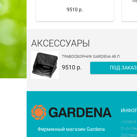
М
9510 р.
АКСЕССУАРЫ
ТРАВОСБОРНИК GARDENA 49 Л
9510 р.
ПОД ЗАКАЗ
ИНФО
Условия
О компа
Фирменный магазин Gardena
Доставк