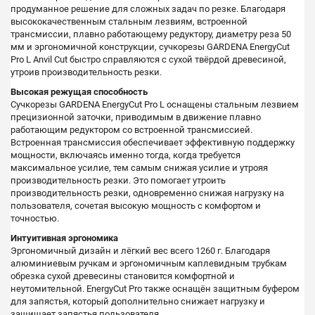
продуманное решение для сложных задач по резке. Благодаря
высококачественным стальным лезвиям, встроенной
трансмиссии, плавно работающему редуктору, диаметру реза 50
мм и эргономичной конструкции, сучкорезы GARDENA EnergyCut
Pro L Anvil Cut быстро справляются с сухой твёрдой древесиной,
утроив производительность резки.
Высокая режущая способность
Сучкорезы GARDENA EnergyCut Pro L оснащены стальным лезвием
прецизионной заточки, приводимым в движение плавно
работающим редуктором со встроенной трансмиссией.
Встроенная трансмиссия обеспечивает эффективную поддержку
мощности, включаясь именно тогда, когда требуется
максимальное усилие, тем самым снижая усилие и утрояя
производительность резки. Это помогает утроить
производительность резки, одновременно снижая нагрузку на
пользователя, сочетая высокую мощность с комфортом и
точностью.
Интуитивная эргономика
Эргономичный дизайн и лёгкий вес всего 1260 г. Благодаря
алюминиевым ручкам и эргономичным каплевидным трубкам
обрезка сухой древесины становится комфортной и
неутомительной. EnergyCut Pro также оснащён защитным буфером
для запястья, который дополнительно снижает нагрузку и
защищает запястья пользователя.