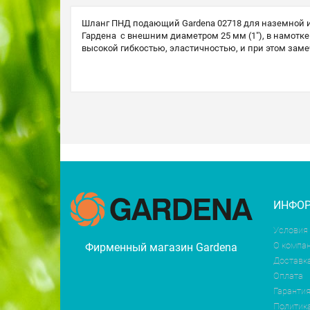
Шланг ПНД подающий Gardena 02718 для наземной и
Гардена с внешним диаметром 25 мм (1"), в намотке
высокой гибкостью, эластичностью, и при этом заме
ИНФО
Условия
О компа
Фирменный магазин Gardena
Доставк
Оплата
Гарантия
Политик