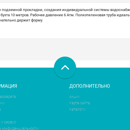
 подземной прокладки, создания индивидуальной системы водоснабжен
 бухта 10 метров. Рабочее давление 6 Атм. Полиэтиленовая труба идеал
чательно держит форму.
РМАЦИЯ
ДОПОЛНИТЕЛЬНО
 возврата
Акции
нии
Карта сайта
а
Каталоги
 и сервис
а конфиденциальности