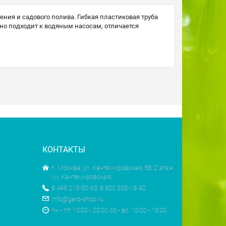
ия и садового полива. Гибкая пластиковая труба
ьно подходит к водяным насосам, отличается
КОНТАКТЫ
г. Москва, ул. Кантемировская, 58, 2 этаж
(м. Кантемировская)
8 495 215-50-63, 8 800 333-18-92
info@gard-shop.ru
пн - пт: 10:00 - 20:00 сб - вс: 10:00 - 18:00