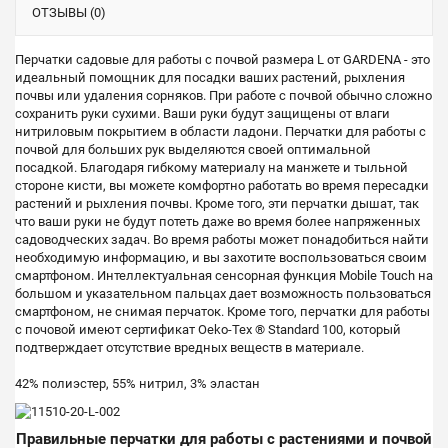
ОТЗЫВЫ (0)
Перчатки садовые для работы с почвой размера L от GARDENA - это
идеальный помощник для посадки ваших растений, рыхления
почвы или удаления сорняков. При работе с почвой обычно сложно
сохранить руки сухими. Ваши руки будут защищены от влаги
нитриловым покрытием в области ладони. Перчатки для работы с
почвой для больших рук выделяются своей оптимальной
посадкой. Благодаря гибкому материалу на манжете и тыльной
стороне кисти, вы можете комфортно работать во время пересадки
растений и рыхления почвы. Кроме того, эти перчатки дышат, так
что ваши руки не будут потеть даже во время более напряженных
садоводческих задач. Во время работы может понадобиться найти
необходимую информацию, и вы захотите воспользоваться своим
смартфоном. Интеллектуальная сенсорная функция Mobile Touch на
большом и указательном пальцах дает возможность пользоваться
смартфоном, не снимая перчаток. Кроме того, перчатки для работы
с почовой имеют сертификат Oeko-Tex ® Standard 100, который
подтверждает отсутствие вредных веществ в материале.
42% полиэстер, 55% нитрил, 3% эластан
Правильные перчатки для работы с растениями и почвой