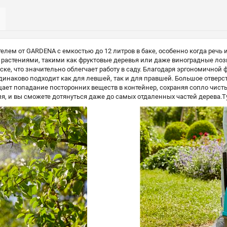
лем от GARDENA с емкостью до 12 литров в баке, особенно когда речь
за растениями, такими как фруктовые деревья или даже виноградные ло
ке, что значительно облегчает работу в саду. Благодаря эргономичной
динаково подходит как для левшей, так и для правшей. Большое отверс
ает попадание посторонних веществ в контейнер, сохраняя сопло чисты
, и вы сможете дотянуться даже до самых отдаленных частей дерева.Ту