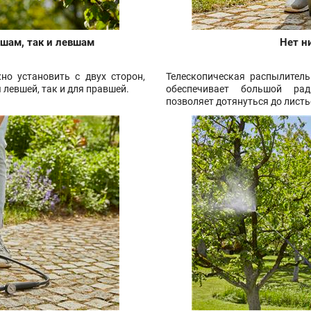
вшам, так и левшам
Нет н
о установить с двух сторон,
Телескопическая распылитель
 левшей, так и для правшей.
обеспечивает большой рад
позволяет дотянуться до лист