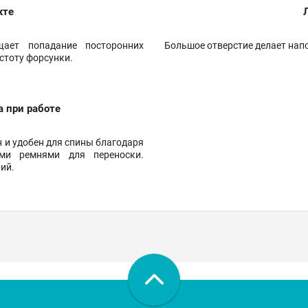
кте
ает попадание посторонних
Большое отверстие делает нап
стоту форсунки.
 при работе
 и удобен для спины благодаря
ми ремнями для переноски.
ий.