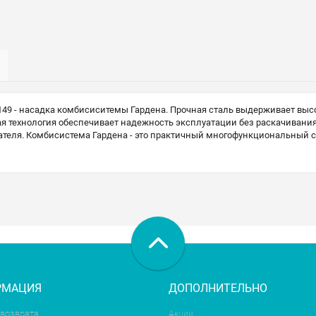
149 - насадка комбисиситемы Гардена. Прочная сталь выдерживает высок
ая технология обеспечивает надежность эксплуатации без раскачивани
ователя. Комбисистема Гардена - это практичный многофункциональный
РМАЦИЯ
ДОПОЛНИТЕЛЬНО
 возврата
Акции