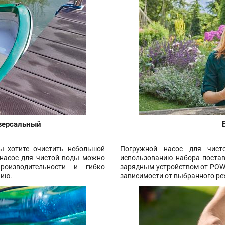
версальный
ы хотите очистить небольшой
Погружной насос для чис
 насос для чистой воды можно
использованию набора постав
оизводительности и гибко
зарядным устройством от POW
нию.
зависимости от выбранного р