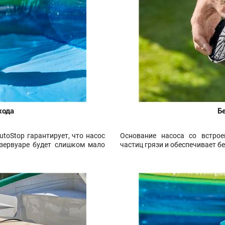
хода
Б
toStop гарантирует, что насос
Основание насоса со встро
езервуаре будет слишком мало
частиц грязи и обеспечивает б