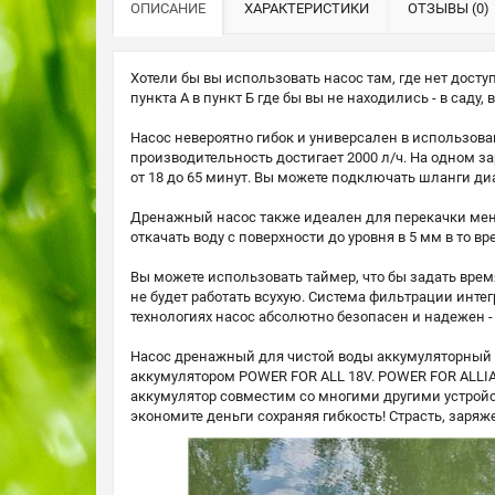
ОПИСАНИЕ
ХАРАКТЕРИСТИКИ
ОТЗЫВЫ (0)
Хотели бы вы использовать насос там, где нет дост
пункта А в пункт Б где бы вы не находились - в саду,
Насос невероятно гибок и универсален в использова
производительность достигает 2000 л/ч. На одном з
от 18 до 65 минут. Вы можете подключать шланги диам
Дренажный насос также идеален для перекачки мен
откачать воду с поверхности до уровня в 5 мм в то вр
Вы можете использовать таймер, что бы задать время 
не будет работать всухую. Система фильтрации инте
технологиях насос абсолютно безопасен и надежен - 
Насос дренажный для чистой воды аккумуляторный 2
аккумулятором POWER FOR ALL 18V. POWER FOR ALLIA
аккумулятор совместим со многими другими устройст
экономите деньги сохраняя гибкость! Страсть, заряж