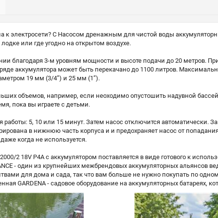
упа к электросети? С Насосом дренажным для чистой воды аккумуляторн
 в лодке или где угодно на открытом воздухе.
нии благодаря 3-м уровням мощности и высоте подачи до 20 метров. П
аряде аккумулятора может быть перекачано до 1100 литров. Максимальн
етром 19 мм (3/4”) и 25 мм (1”).
ьших объемов, например, если неоходимо опустошить надувной бассей
емя, пока вы играете с детьми.
работы: 5, 10 или 15 минут. Затем насос отключится автоматически. Защ
грирована в нижнюю часть корпуса и и предохраняет насос от попадани
даже когда не используется.
000/2 18V P4A с аккумулятором поставляется в виде готового к испол
NCE - один из крупнейших межбрендовых аккумуляторных альянсов вед
вами для дома и сада, так что вам больше не нужно покупать по одном
енная GARDENA - садовое оборудование на аккумуляторных батареях, кот