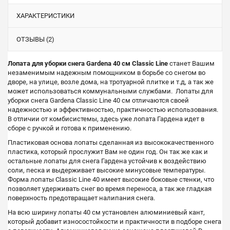
ХАРАКТЕРИСТИКИ
ОТЗЫВЫ (2)
Лопата для уборки снега Gardena 40 см Classic Line
станет Вашим
незаменимым надежным помощником в борьбе со снегом во
дворе, на улице, возле дома, на тротуарной плитке и т.д, а так же
может использоваться коммунальными службами. Лопаты для
уборки снега Gardena Classic Line 40 см отличаются своей
надежностью и эффективностью, практичностью использования.
В отличии от комбисистемы, здесь уже лопата Гардена идет в
сборе с ручкой и готова к применению.
Пластиковая основа лопаты сделанная из высококачественного
пластика, который прослужит Вам не один год. Он так же как и
остальные лопаты для снега Гардена устойчив к воздействию
соли, песка и выдерживает высокие минусовые температуры.
Форма лопаты Classic Line 40 имеет высокие боковые стенки, что
позволяет удерживать снег во время переноса, а так же гладкая
поверхность предотвращает налипания снега.
На всю ширину лопаты 40 см установлен алюминиевый кант,
который добавит износостойкости и практичности в подборе снега