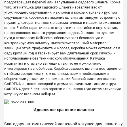
предотвращает перегиб или запутывание садового шланга. Кроме
того, эта катушка для садового шланга избавляет вас от
утомляющего скручивания, наклонов и мокрых, грязных рук при
скручивании: короткое натяжение шланга активирует встроенную
пружину, которая полностью автоматически и надежно сматывает
шланг. Чтобы гарантировать отсутствие перегибов и спутывания,
направляющая шланга удерживает садовый шланг на нужном
пути,а технология RollControl обеспечивает безопасную и
контролируемую намотку. Высококачественный материал
защищен от ультрафиолета и мороза, коробка может оставаться в
саду круглый год и гарантирует вам длительный срок службы и
использование без технического обслуживания. Катушка
компактна и стильно выглядит, так что ее можно легко
интегрировать в любой сад. Коробка садового шланга поставляется
с гибким соединительным шлангом, всеми необходимыми
сборочными деталями и элементами Базовой системы полива
GARDENA, а также насадкой с двумя различными типами струи.
GARDENA дает 5-летнюю гарантию на напольную автоматическую
катушку со шлангом RollUp M .
Идеальное хранение шлангов
Благодаря автоматической настенной катушке для шлангов у