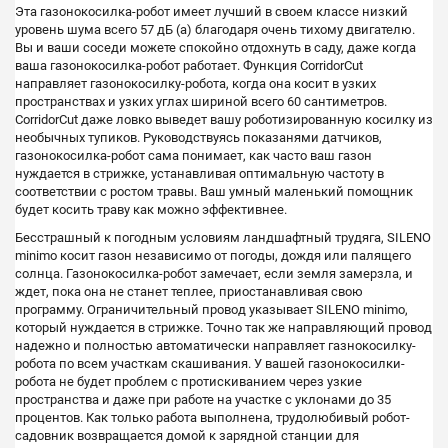
Эта газонокосилка-робот имеет лучший в своем классе низкий
уровень шума всего 57 дБ (а) благодаря очень тихому двигателю.
Вы и ваши соседи можете спокойно отдохнуть в саду, даже когда
ваша газонокосилка-робот работает. Функция CorridorCut
направляет газонокосилку-робота, когда она косит в узких
пространствах и узких углах шириной всего 60 сантиметров.
CorridorCut даже ловко выведет вашу роботизированную косилку из
необычных тупиков. Руководствуясь показанями датчиков,
газонокосилка-робот сама понимает, как часто ваш газон
нуждается в стрижке, устанавливая оптимальную частоту в
соответствии с ростом травы. Ваш умный маленький помощник
будет косить траву как можно эффективнее.
Бесстрашный к погодным условиям ландшафтный трудяга, SILENO
minimo косит газон независимо от погоды, дождя или палящего
солнца. Газонокосилка-робот замечает, если земля замерзла, и
ждет, пока она не станет теплее, приостанавливая свою
программу. Ограничительный провод указывает SILENO minimo,
который нуждается в стрижке. Точно так же направляющий провод
надежно и полностью автоматически направляет газнокосилку-
робота по всем участкам скашивания. У вашей газонокосилки-
робота не будет проблем с протискиванием через узкие
пространства и даже при работе на участке с уклонами до 35
процентов. Как только работа выполнена, трудолюбивый робот-
садовник возвращается домой к зарядной станции для