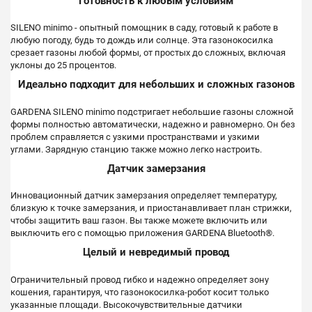
Готовность к любым условиям
SILENO minimo - опытный помощник в саду, готовый к работе в
любую погоду, будь то дождь или солнце.
Эта газонокосилка
срезает газоны любой формы, от простых до сложных, включая
уклоны до 25 процентов.
Идеально подходит для небольших и сложных газонов
GARDENA SILENO minimo подстригает небольшие газоны сложной
формы полностью автоматически, надежно и равномерно.
Он без
проблем справляется с узкими пространствами и узкими
углами.
Зарядную станцию ​​также можно легко настроить.
Датчик замерзания
Инновационный датчик замерзания определяет температуру,
близкую к точке замерзания, и приостанавливает план стрижки,
чтобы защитить ваш газон.
Вы также можете включить или
выключить его с помощью приложения GARDENA Bluetooth®.
Целый и невредимый провод
Ограничительный провод гибко и надежно определяет зону
кошения, гарантируя, что газонокосилка-робот косит только
указанные площади.
Высокочувствительные датчики