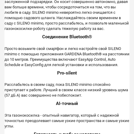
заслуженной подзарядки. Он косит совершенно автономно, давая
вам больше времени, чтобы сосредоточиться на том, что вы
любите в саду. SILENO minimo невероятно легко очищается с
помощью садового шланга. Наслаждайтесь своим временем в
саду с SILENO minimo, просто расслабьтесь, и позвольте маленькой
газонокосилке-роботу сделать тяжелую работу за вас.
Соединение Bluetooth®
Просто возьмите свой смартфон и легко настройте свой SILENO
minimo с помощью приложения GARDENA Bluetooth® на расстоянии
до 10 метров. Преимущества включают EasyApp Control, Auto
Schedule и EasyConfig для легкой установки и использования.
Pro-silent
Расслабьтесь в своем саду, пока SILENO minimo спокойно
приступает к работе.
Лучший в своем классе низкий уровень шума
(57 дБ А) вас совершенно не побеспокоит.
AI-точный
Эта газонокосилка - опытный навигатор, который с надежной
точностью преодолевает самые узкие пространства и самые узкие
углы.