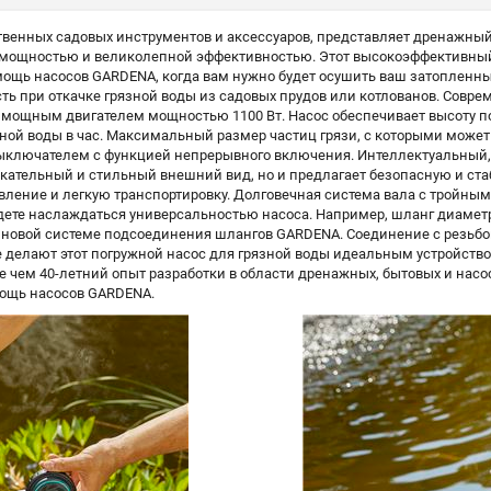
енных садовых инструментов и аксессуаров, представляет дренажный н
ощностью и великолепной эффективностью. Этот высокоэффективный п
 мощь насосов GARDENA, когда вам нужно будет осушить ваш затопленн
ь при откачке грязной воды из садовых прудов или котлованов. Совр
мощным двигателем мощностью 1100 Вт. Насос обеспечивает высоту по
ной воды в час. Максимальный размер частиц грязи, с которыми может 
ключателем с функцией непрерывного включения. Интеллектуальный,
ательный и стильный внешний вид, но и предлагает безопасную и стаб
авление и легкую транспортировку. Долговечная система вала с тройн
дете наслаждаться универсальностью насоса. Например, шланг диаметр
 новой системе подсоединения шлангов GARDENA. Соединение с резьбо
е делают этот погружной насос для грязной воды идеальным устройст
е чем 40-летний опыт разработки в области дренажных, бытовых и нас
мощь насосов GARDENA.