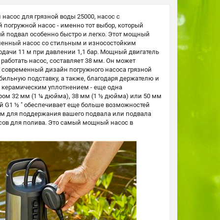
асос для грязной воды 25000, насос с
огружной насос - именно тот выбор, который
ый подвал особенно быстро и легко. Этот мощный
еменный насос со стильным и износостойким
дачи 11 м при давлении 1,1 бар. Мощный двигатель
работать насос, составляет 38 мм. Он может
 современный дизайн погружного насоса грязной
ильную подставку, а также, благодаря держателю и
ым керамическим уплотнением - еще одна
ом 32 мм (1 ¼ дюйма), 38 мм (1 ½ дюйма) или 50 мм
й G1 ½ " обеспечивает еще больше возможностей
вом для поддержания вашего подвала или подвала
осов для полива. Это самый мощный насос в