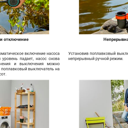
 и отключение
Непрерывна
оматическое включение насоса
Установив поплавковый выклю
 уровень падает, насос снова
непрерывный ручной режим.
ючения и выключения можно
в поплавковый выключатель на
сот.