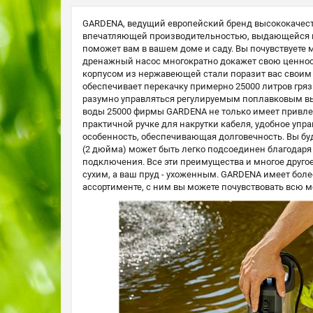
GARDENA, ведущий европейский бренд высококачеств
впечатляющей производительностью, выдающейся м
поможет вам в вашем доме и саду. Вы почувствуете
дренажный насос многократно докажет свою ценност
корпусом из нержавеющей стали поразит вас своим 
обеспечивает перекачку примерно 25000 литров гряз
разумно управляться регулируемым поплавковым вы
воды 25000 фирмы GARDENA не только имеет привлек
практичной ручке для накрутки кабеля, удобное упр
особенность, обеспечивающая долговечность. Вы бу
(2 дюйма) может быть легко подсоединен благодаря
подключения. Все эти преимущества и многое друго
сухим, а ваш пруд - ухоженным. GARDENA имеет боле
ассортименте, с ним вы можете почувствовать всю 