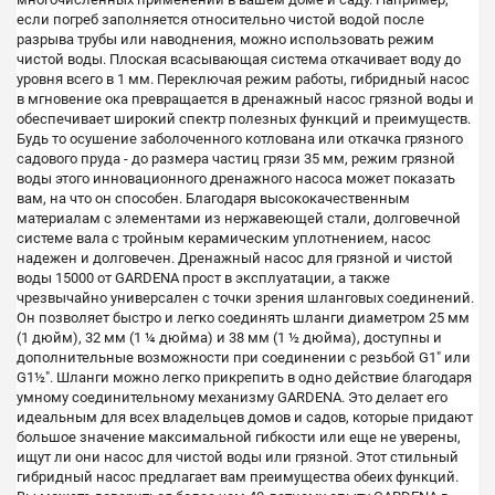
если погреб заполняется относительно чистой водой после
разрыва трубы или наводнения, можно использовать режим
чистой воды. Плоская всасывающая система откачивает воду до
уровня всего в 1 мм. Переключая режим работы, гибридный насос
в мгновение ока превращается в дренажный насос грязной воды и
обеспечивает широкий спектр полезных функций и преимуществ.
Будь то осушение заболоченного котлована или откачка грязного
садового пруда - до размера частиц грязи 35 мм, режим грязной
воды этого инновационного дренажного насоса может показать
вам, на что он способен. Благодаря высококачественным
материалам с элементами из нержавеющей стали, долговечной
системе вала с тройным керамическим уплотнением, насос
надежен и долговечен. Дренажный насос для грязной и чистой
воды 15000 от GARDENA прост в эксплуатации, а также
чрезвычайно универсален с точки зрения шланговых соединений.
Он позволяет быстро и легко соединять шланги диаметром 25 мм
(1 дюйм), 32 мм (1 ¼ дюйма) и 38 мм (1 ½ дюйма), доступны и
дополнительные возможности при соединении с резьбой G1" или
G1½". Шланги можно легко прикрепить в одно действие благодаря
умному соединительному механизму GARDENA. Это делает его
идеальным для всех владельцев домов и садов, которые придают
большое значение максимальной гибкости или еще не уверены,
ищут ли они насос для чистой воды или грязной. Этот стильный
гибридный насос предлагает вам преимущества обеих функций.