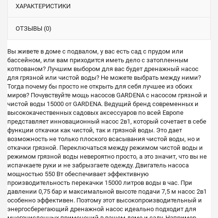
ХАРАКТЕРИСТИКИ
ОТЗЫВЫ (0)
Вы живете в доме с подвалом, у вас есть сад с прудом или
бассейном, или вам приходится иметь дело с затопленным
котлованом? Лучшим выбором для вас будет дренажный насос
для грязной или чистой воды? Не можете выбрать между ними?
Тогда почему бы просто не открыть для себя лучшее из обоих
миров? Почувствуйте мощь насосов GARDENA с насосом грязной и
чистой воды 15000 от GARDENA. Ведущий бренд современных и
высококачественных садовых аксессуаров по всей Европе
представляет инновационный насос 2в1, который сочетает в себе
функции откачки как чистой, так и грязной воды. Это дает
возможность не только плоского всасывания чистой воды, но и
откачки грязной. Переключаться между режимом чистой воды и
режимом грязной воды невероятно просто, а это значит, что вы не
испачкаете руки и не забрызгаете одежду. Двигатель насоса
мощностью 550 Вт обеспечивает эффективную
производительность перекачки 15000 литров воды в час. При
давлении 0,75 бар и максимальной высоте подачи 7,5 м насос 2в1
особенно эффективен. Поэтому этот высокопроизводительный и
энергосберегающий дренажной насос идеально подходит для
многочисленных применений в вашем доме и саду. Например,